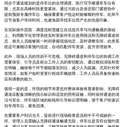
同步于通道规划的是停车位的合理调度。医疗写字楼通常车位有
限，尤其在高峰时段更显紧张。通过与前台及保安部门紧密协作，
提前预留专属停车位，确保重要客户抵达时能够顺利停车。此举不
仅节省客户等待时间，也避免因寻找车位而产生的负面印象。
在实际操作层面，调度流程需建立在信息共享与沟通畅通的基础
上。利用数字化管理系统实时更新停车位使用情况和无障碍通道状
态，相关人员能够第一时间掌握现场动态，及时调整安排。此类系
统还可兼顾访客预约信息，自动匹配停车资源，提升管理效率。
此外，现场人员的培训不可忽视。无障碍通道和停车位的协调工作
需要保安、引导员及前台工作人员的密切配合。通过模拟演练和责
任明确，确保每个环节都能落实到位，减少人为疏漏。尤其针对突
发情况，如客户临时变更行程或车辆故障，工作人员应具备快速响
应和调整的能力。
值得一提的是，环境的细节布置也对整体体验有显著影响。无障碍
通道应配备清晰的指示标识和适宜的照明设施，同时保持通道的清
洁与安全。停车场区域的标线和引导标识需明确，便于客户快速识
别专用车位，避免混淆。
在重要客户到访当天，提前进行现场检查是流程中不可或缺的一
环。管理人员需确认无障碍通道畅通无阻，停车位是否符合预约需
求。通过与客户的沟通，了解其特殊需求并做出相应调整，确保服