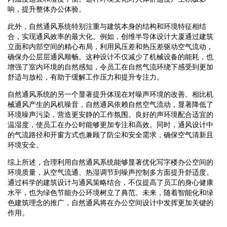
响，提升整体办公体验。
此外，自然通风系统特别注重与建筑本身的结构和环境特征相结
合，实现通风效率的最大化。例如，创维半导体设计大厦通过建筑
立面和内部空间的精心布局，利用风压差和热压差驱动空气流动，
确保办公层层通风顺畅。这种设计不仅减少了机械设备的能耗，也
增强了室内环境的自然感知，令员工在自然气流环绕下感受到更加
舒适与放松，有助于缓解工作压力和提升专注力。
自然通风系统的另一个显著提升体现在对噪声环境的改善。相比机
械通风产生的风机噪音，自然通风依赖自然空气流动，显著降低了
环境噪声污染，营造更安静的工作氛围。良好的声环境配合适宜的
温湿度，使员工在办公时能够更加专注和高效。同时，通风设计中
的气流路径和开窗方式也兼顾了防尘和安全需求，确保空气清新且
环境安全。
综上所述，合理利用自然通风系统能够显著优化写字楼办公空间的
环境质量，从空气流通、热湿调节到噪声控制多方面提升舒适度。
通过科学的建筑设计与通风策略结合，不仅提高了员工的身心健康
水平，也为绿色节能办公环境树立了典范。未来，随着智能化和绿
色建筑理念的推广，自然通风将在办公空间设计中发挥更加关键的
作用。