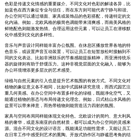
色彩是传递文化情感的重要媒介。不同文化对色彩的解读各异，比
如蓝色在西方象征专业与信任，而在东方则可能代表宁静与和谐。
办公空间可以通过墙面、家具或装饰品的色彩搭配，传递特定的文
化内涵。例如，北欧风格的极简色调能带来清爽感，而南美风格的
鲜艳配色则能激发热情。合理运用这些元素，可以让员工在潜移默
化中感受到文化的多样性。
音乐与声音设计同样能丰富办公氛围。在休息区播放世界各地的特
色音乐，或设置声音互动装置，可以让员工在短暂放松时接触到不
同的文化表达。比如非洲鼓乐的节奏感能提振精神，而亚洲传统乐
器的旋律则有助于舒缓压力。这种非视觉层面的文化融入，能够为
办公环境增添更多层次的艺术感受。
绿植与自然元素的引入也是提升艺术氛围的有效方式。不同文化对
植物的象征意义各不相同，比如中式园林讲究意境，而西式园艺注
重几何美感。在办公空间中布置多样化的绿植，既能净化空气，又
能通过植物的形态与布局传递文化理念。例如，日式枯山水风格的
盆景可以带来禅意，而热带植物则能营造活力四射的氛围。
家具与空间布局同样能体现文化特色。北欧设计的简约、意大利风
格的奢华，或是东南亚的自然材质，都可以成为办公空间的灵感来
源。混合不同文化的设计语言，既能满足功能性需求，又能让员工
在日常工作中感受到艺术的熏陶。开放式协作区与静谧思考角的结