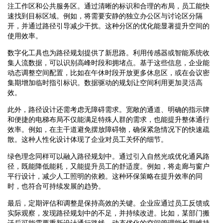
注工作区和公共服务区。通过清晰的标识和合理的布局，员工能快
速找到目标区域。例如，将需要安静的独立办公区与讨论区分隔
开，并通过路径引导减少干扰。这种分区的优化能显著提升空间的
使用效率。
数字化工具也为路径规划提供了新思路。利用传感器或智能系统收
集人流数据，可以识别高峰时段和拥堵点。基于这些信息，企业能
动态调整空间配置，比如在午休时段开放更多休息区，或在会议密
集期增加临时指引标识。数据驱动的规划让空间利用更加灵活高
效。
此外，路径设计还需考虑无障碍需求。宽敞的通道、明确的指示牌
和便捷的电梯布局不仅能满足特殊人群的需求，也能提升整体通行
效率。例如，在主干道避免摆放障碍物，确保紧急情况下的快速疏
散。这种人性化设计体现了企业对员工关怀的细节。
绿色理念同样可以融入路径规划中。通过引入自然光或优化通风路
径，既能降低能耗，又能提升员工的舒适度。例如，将走廊与窗户
平行设计，减少人工照明的依赖。这种环保策略在提升效率的同
时，也符合可持续发展的趋势。
最后，定期评估和调整是保持高效的关键。企业应通过员工反馈或
实际观察，发现路径规划中的不足，并持续改进。比如，某部门搬
迁后可能需要重新设计通行路线。动态优化的空间管理能长期维持